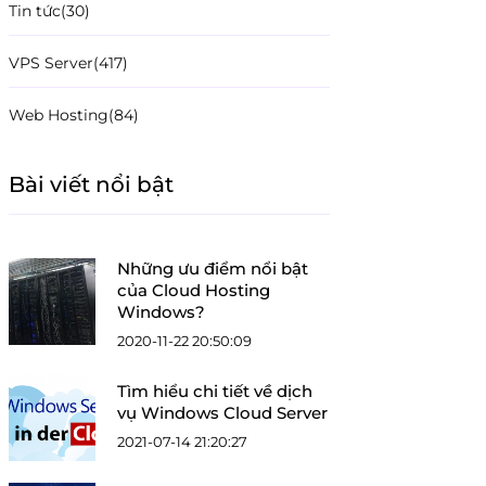
Tin tức
(30)
VPS Server
(417)
Web Hosting
(84)
Bài viết nổi bật
Những ưu điểm nổi bật
của Cloud Hosting
Windows?
2020-11-22 20:50:09
Tìm hiểu chi tiết về dịch
vụ Windows Cloud Server
2021-07-14 21:20:27