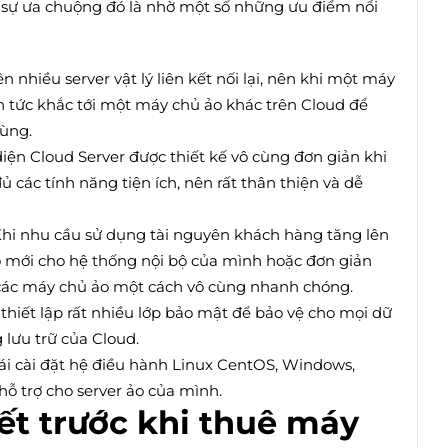
ủa sự ưa chuộng đó là nhờ một số những ưu điểm nổi
n nhiều server vật lý liên kết nối lại, nên khi một máy
yển tức khắc tới một máy chủ ảo khác trên Cloud để
ùng.
diện Cloud Server được thiết kế vô cùng đơn giản khi
 các tính năng tiện ích, nên rất thân thiện và dễ
hi nhu cầu sử dụng tài nguyên khách hàng tăng lên
 mới cho hệ thống nội bộ của mình hoặc đơn giản
 các máy chủ ảo một cách vô cùng nhanh chóng.
thiết lập rất nhiều lớp bảo mật để bảo vệ cho mọi dữ
 lưu trữ của Cloud.
ái cài đặt hệ điều hành Linux CentOS, Windows,
ỗ trợ cho server ảo của mình.
ết trước khi thuê máy