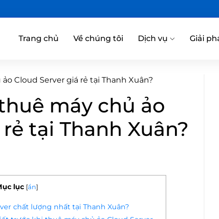
Trang chủ
Về chúng tôi
Dịch vụ
Giải ph
ảo Cloud Server giá rẻ tại Thanh Xuân?
 thuê máy chủ ảo
 rẻ tại Thanh Xuân?
ục lục
[
ẩn
]
ver chất lượng nhất tại Thanh Xuân?