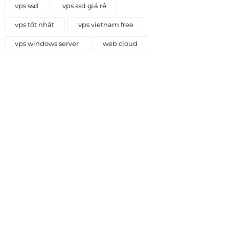
vps ssd
vps ssd giá rẻ
vps tốt nhất
vps vietnam free
vps windows server
web cloud