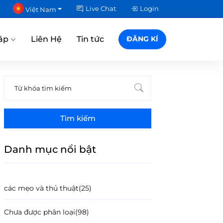
Live Chat
Login
Việt Nam
áp
Liên Hệ
Tin tức
ĐĂNG KÍ
Tìm kiếm
Danh mục nổi bật
các mẹo và thủ thuật
(25)
Chưa được phân loại
(98)