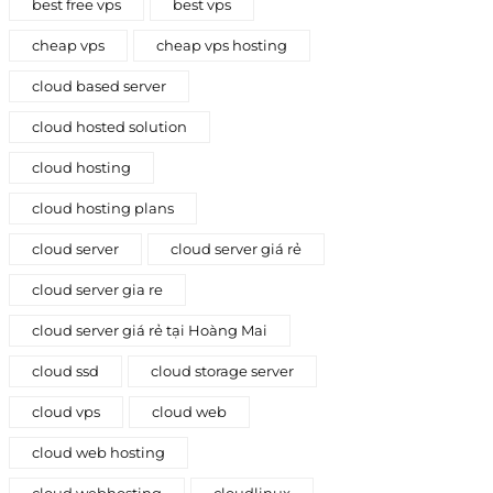
best free vps
best vps
cheap vps
cheap vps hosting
cloud based server
cloud hosted solution
cloud hosting
cloud hosting plans
cloud server
cloud server giá rẻ
cloud server gia re
cloud server giá rẻ tại Hoàng Mai
cloud ssd
cloud storage server
cloud vps
cloud web
cloud web hosting
cloud webhosting
cloudlinux