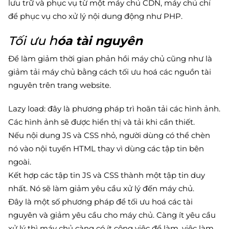
lưu trữ và phục vụ từ một máy chủ CDN, máy chủ chỉ
để phục vụ cho xử lý nội dung động như PHP.
h
Tối ưu
óa tài nguyên
Để làm giảm thời gian phản hồi máy chủ cũng như là
giảm tải máy chủ bằng cách tối ưu hoá các nguồn tài
nguyên trên trang website.
Lazy load: đây là phương pháp trì hoãn tải các hình ảnh.
Các hình ảnh sẽ được hiển thị và tải khi cần thiết.
Nếu nội dung JS và CSS nhỏ, người dùng có thể chèn
nó vào nội tuyến HTML thay vì dùng các tập tin bên
ngoài.
Kết hợp các tập tin JS và CSS thành một tập tin duy
nhất. Nó sẽ làm giảm yêu cầu xử lý đến máy chủ.
Đây là một số phương pháp để tối ưu hoá các tài
nguyên và giảm yêu cầu cho máy chủ. Càng ít yêu cầu
xử lý thì máy chủ càng có ít công việc để làm, việc làm