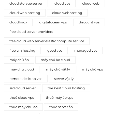
cloud storage server
cloud vps
cloud web
cloud web hosting
cloud webhosting
cloudlinux
digitalocean vps
discount vps
free cloud server providers
free cloud web server elastic compute service
free vm hosting
good vps
managed vps
máy chủ ảo
máy chủ ảo cloud
máy chủ cloud
máy chủ vật lý
máy chủ vps
remote desktop vps
server vật lý
ssd cloud server
the best cloud hosting
thuê cloud vps
thuê máy ảo vps
thue may chu ao
thuê server ảo