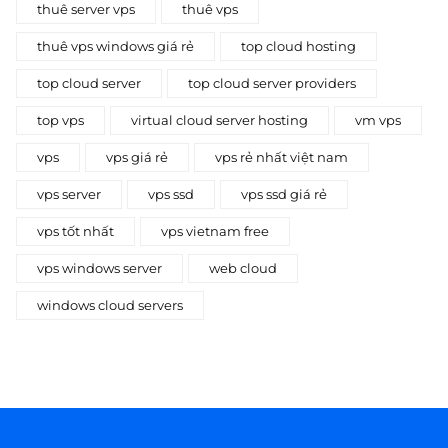
thuê server vps
thuê vps
thuê vps windows giá rẻ
top cloud hosting
top cloud server
top cloud server providers
top vps
virtual cloud server hosting
vm vps
vps
vps giá rẻ
vps rẻ nhất việt nam
vps server
vps ssd
vps ssd giá rẻ
vps tốt nhất
vps vietnam free
vps windows server
web cloud
windows cloud servers