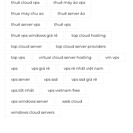
thuê cloud vps
thuê máy ảo vps
thue may chu ao
thuê server ảo
thuê server vps
thuê vps
thuê vps windows giá rẻ
top cloud hosting
top cloud server
top cloud server providers
top vps
virtual cloud server hosting
vm vps
vps
vps giá rẻ
vps rẻ nhất việt nam
vps server
vps ssd
vps ssd giá rẻ
vps tốt nhất
vps vietnam free
vps windows server
web cloud
windows cloud servers