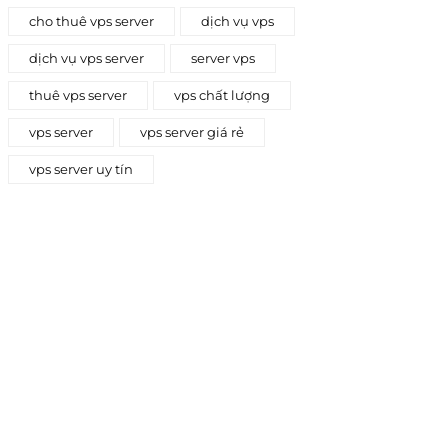
cho thuê vps server
dịch vụ vps
dịch vụ vps server
server vps
thuê vps server
vps chất lượng
vps server
vps server giá rẻ
vps server uy tín