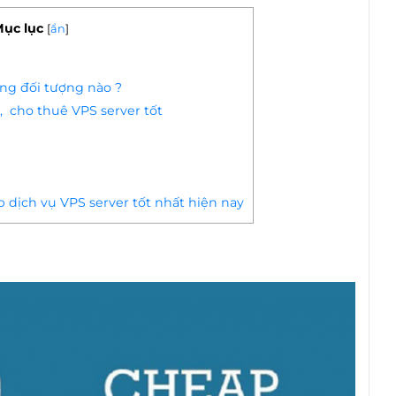
ục lục
[
ẩn
]
ng đối tượng nào ?
 cho thuê VPS server tốt
p dịch vụ VPS server tốt nhất hiện nay