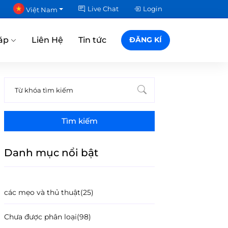
Live Chat
Login
Việt Nam
áp
Liên Hệ
Tin tức
ĐĂNG KÍ
Tìm kiếm
Danh mục nổi bật
các mẹo và thủ thuật
(25)
Chưa được phân loại
(98)