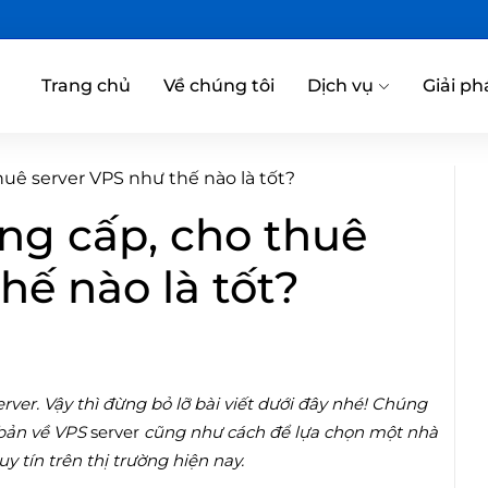
Trang chủ
Về chúng tôi
Dịch vụ
Giải ph
uê server VPS như thế nào là tốt?
ng cấp, cho thuê
hế nào là tốt?
rver. Vậy thì đừng bỏ lỡ bài viết dưới đây nhé! Chúng
 bản về VPS
server
cũng như cách để lựa chọn một nhà
uy tín trên thị trường hiện nay.