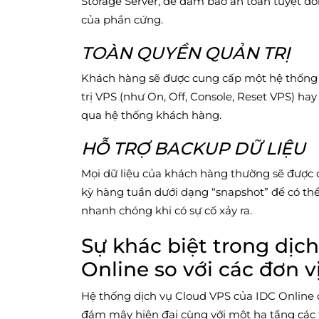
Storage Server, để đảm bảo an toàn tuyệt đối 
của phần cứng.
TOÀN QUYỀN QUẢN TRỊ
Khách hàng sẽ được cung cấp một hệ thống 
trị VPS (như On, Off, Console, Reset VPS) ha
qua hệ thống khách hàng.
HỖ TRỢ BACKUP DỮ LIỆU
Mọi dữ liệu của khách hàng thường sẽ được c
kỳ hàng tuần dưới dạng “snapshot” để có thể 
nhanh chóng khi có sự cố xảy ra.
Sự khác biệt trong dịc
Online so với các đơn v
Hệ thống dịch vụ Cloud VPS của IDC Online 
đám mây hiện đại cùng với một hạ tầng các 