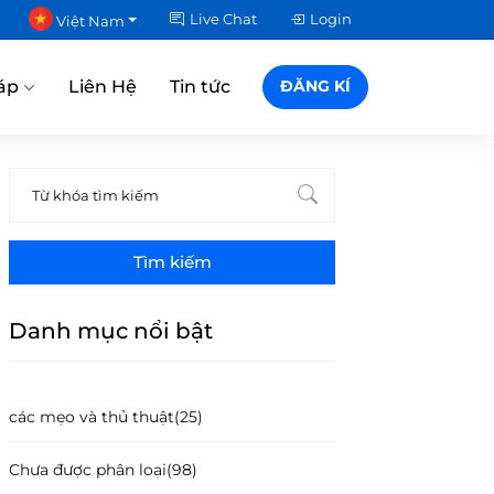
Live Chat
Login
Việt Nam
áp
Liên Hệ
Tin tức
ĐĂNG KÍ
Tìm kiếm
Danh mục nổi bật
các mẹo và thủ thuật
(25)
Chưa được phân loại
(98)