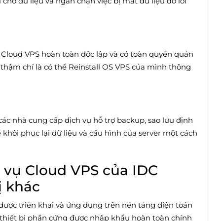
cho dữ liệu và ngăn chặn việc bị mất dữ liệu do lỗi
Cloud VPS hoàn toàn độc lập và có toàn quyền quản
y thậm chí là có thể Reinstall OS VPS của mình thông
ác nhà cung cấp dịch vụ hỗ trợ backup, sao lưu định
khôi phục lại dữ liệu và cấu hình của server một cách
h vụ Cloud VPS của IDC
ị khác
được triển khai và ứng dụng trên nền tảng điện toán
thiết bị phần cứng được nhập khẩu hoàn toàn chính