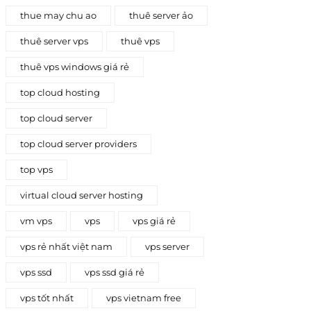
thue may chu ao
thuê server ảo
thuê server vps
thuê vps
thuê vps windows giá rẻ
top cloud hosting
top cloud server
top cloud server providers
top vps
virtual cloud server hosting
vm vps
vps
vps giá rẻ
vps rẻ nhất việt nam
vps server
vps ssd
vps ssd giá rẻ
vps tốt nhất
vps vietnam free