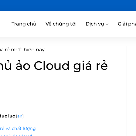
Trang chủ
Về chúng tôi
Dịch vụ
Giải ph
á rẻ nhất hiện nay
ủ ảo Cloud giá rẻ
ục lục
[
ẩn
]
rẻ và chất lượng