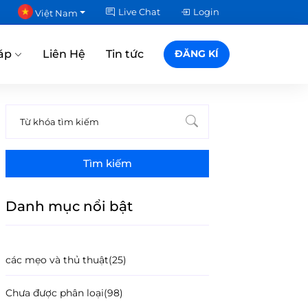
Live Chat
Login
Việt Nam
áp
Liên Hệ
Tin tức
ĐĂNG KÍ
Tìm kiếm
Danh mục nổi bật
các mẹo và thủ thuật
(25)
Chưa được phân loại
(98)