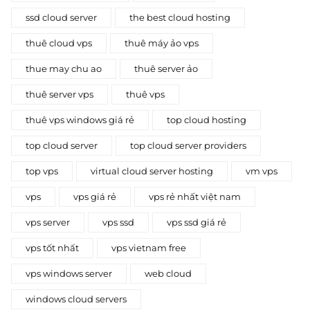
ssd cloud server
the best cloud hosting
thuê cloud vps
thuê máy ảo vps
thue may chu ao
thuê server ảo
thuê server vps
thuê vps
thuê vps windows giá rẻ
top cloud hosting
top cloud server
top cloud server providers
top vps
virtual cloud server hosting
vm vps
vps
vps giá rẻ
vps rẻ nhất việt nam
vps server
vps ssd
vps ssd giá rẻ
vps tốt nhất
vps vietnam free
vps windows server
web cloud
windows cloud servers