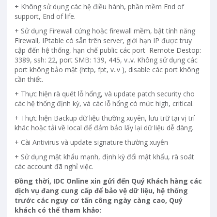
+ Không sử dụng các hệ điều hành, phần mềm End of
support, End of life.
+ Sử dụng Firewall cứng hoặc firewall mềm, bật tính năng
Firewall, IPtable có sẵn trên server, giới hạn IP được truy
cập đến hệ thống, hạn chế public các port Remote Destop:
3389, ssh: 22, port SMB: 139, 445, v..v. Không sử dụng các
port không bảo mật (http, fpt, v..v ), disable các port không
cần thiết.
+ Thực hiện rà quét lỗ hổng, và update patch security cho
các hệ thống định kỳ, vá các lỗ hổng có mức high, critical.
+ Thực hiện Backup dữ liệu thường xuyên, lưu trữ tại vị trí
khác hoặc tải về local để đảm bảo lấy lại dữ liệu dễ dàng.
+ Cài Antivirus và update signature thường xuyên
+ Sử dụng mật khẩu mạnh, định kỳ đổi mật khẩu, rà soát
các account đã nghỉ việc.
Đồng thời, IDC Online xin gửi đến Quý Khách hàng các
dịch vụ đang cung cấp để bảo vệ dữ liệu, hệ thống
trước các nguy cơ tấn công ngày càng cao, Quý
khách có thể tham khảo: