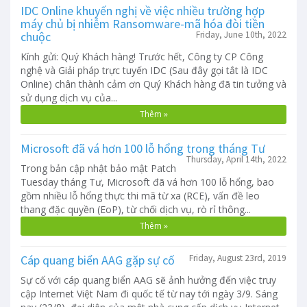
IDC Online khuyến nghị về việc nhiều trường hợp
máy chủ bị nhiễm Ransomware-mã hóa đòi tiền
chuộc
Friday, June 10th, 2022
Kính gửi: Quý Khách hàng! Trước hết, Công ty CP Công
nghệ và Giải pháp trực tuyến IDC (Sau đây gọi tắt là IDC
Online) chân thành cảm ơn Quý Khách hàng đã tin tưởng và
sử dụng dịch vụ của...
Thêm »
Microsoft đã vá hơn 100 lỗ hổng trong tháng Tư
Thursday, April 14th, 2022
Trong bản cập nhật bảo mật Patch
Tuesday tháng Tư, Microsoft đã vá hơn 100 lỗ hổng, bao
gồm nhiều lỗ hổng thực thi mã từ xa (RCE), vấn đề leo
thang đặc quyền (EoP), từ chối dịch vụ, rò rỉ thông...
Thêm »
Cáp quang biển AAG gặp sự cố
Friday, August 23rd, 2019
Sự cố với cáp quang biển AAG sẽ ảnh hưởng đến việc truy
cập Internet Việt Nam đi quốc tế từ nay tới ngày 3/9. Sáng