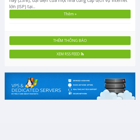
nay (23/8), đại diện của một nhà cung cấp dịch vụ Internet
lớn (ISP) tại...
Thêm »
THÊM THÔNG BÁO
XEM RSS FEED