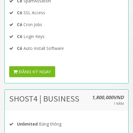
Có
SpamAssassin
Có
SSL Access
Có
Cron Jobs
Có
Login Keys
Có
Auto Install Software
ĐĂNG KÝ NGAY
SHOST4 | BUSINESS
1,800,000VND
1 NĂM
Unlimited
Băng thông