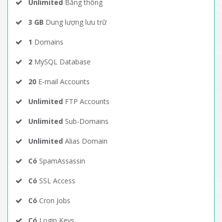
Unlimited
Băng thông
3 GB
Dung lượng lưu trữ
1
Domains
2
MySQL Database
20
E-mail Accounts
Unlimited
FTP Accounts
Unlimited
Sub-Domains
Unlimited
Alias Domain
Có
SpamAssassin
Có
SSL Access
Có
Cron Jobs
Có
Login Keys