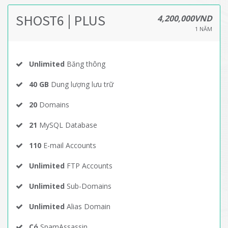
SHOST6 | PLUS
4,200,000VND
1 NĂM
Unlimited
Băng thông
40 GB
Dung lượng lưu trữ
20
Domains
21
MySQL Database
110
E-mail Accounts
Unlimited
FTP Accounts
Unlimited
Sub-Domains
Unlimited
Alias Domain
Có
SpamAssassin