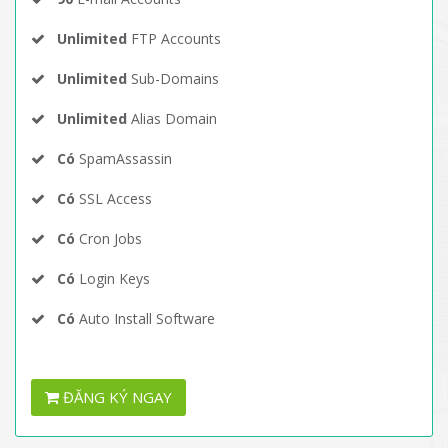
Unlimited
FTP Accounts
Unlimited
Sub-Domains
Unlimited
Alias Domain
Có
SpamAssassin
Có
SSL Access
Có
Cron Jobs
Có
Login Keys
Có
Auto Install Software
ĐĂNG KÝ NGAY