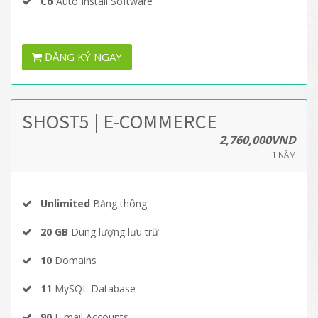
Có
Auto Install Software
ĐĂNG KÝ NGAY
SHOST5 | E-COMMERCE
2,760,000VND
1 NĂM
Unlimited
Băng thông
20 GB
Dung lượng lưu trữ
10
Domains
11
MySQL Database
90
E-mail Accounts