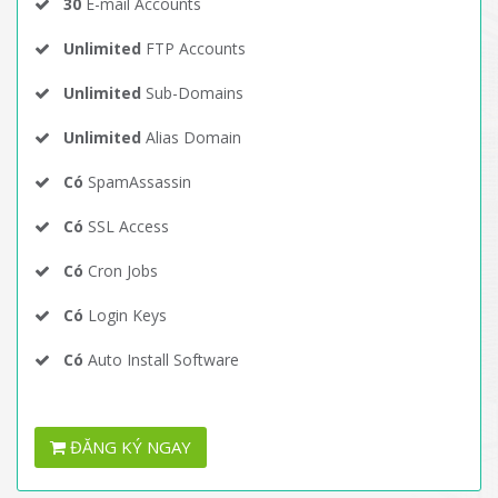
30
E-mail Accounts
Unlimited
FTP Accounts
Unlimited
Sub-Domains
Unlimited
Alias Domain
Có
SpamAssassin
Có
SSL Access
Có
Cron Jobs
Có
Login Keys
Có
Auto Install Software
ĐĂNG KÝ NGAY