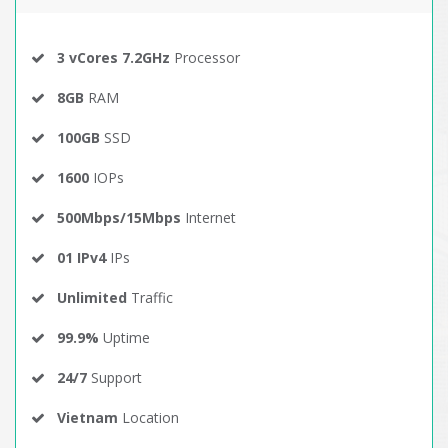
3 vCores 7.2GHz
Processor
8GB
RAM
100GB
SSD
1600
IOPs
500Mbps/15Mbps
Internet
01 IPv4
IPs
Unlimited
Traffic
99.9%
Uptime
24/7
Support
Vietnam
Location