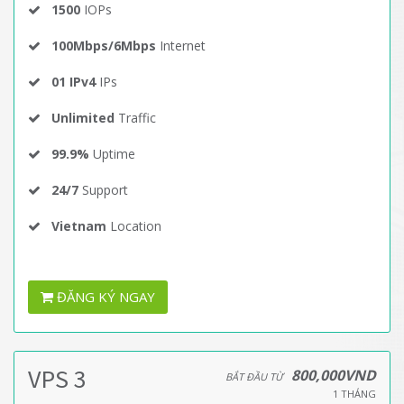
1500
IOPs
100Mbps/6Mbps
Internet
01 IPv4
IPs
Unlimited
Traffic
99.9%
Uptime
24/7
Support
Vietnam
Location
ĐĂNG KÝ NGAY
VPS 3
800,000VND
BẮT ĐẦU TỪ
1 THÁNG