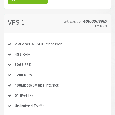
VPS 1
400,000VND
BẮT ĐẦU TỪ
1 THÁNG
2 vCores 4.8GHz
Processor
4GB
RAM
50GB
SSD
1200
IOPs
100Mbps/6Mbps
Internet
01 IPv4
IPs
Unlimited
Traffic