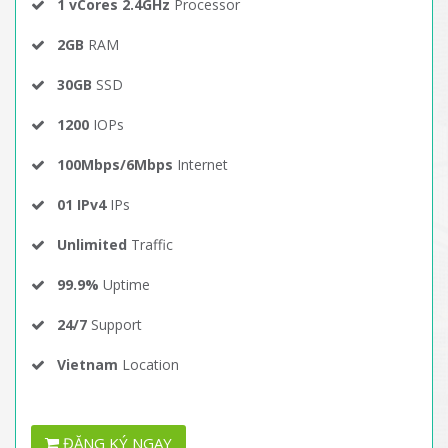
1 vCores 2.4GHz
Processor
2GB
RAM
30GB
SSD
1200
IOPs
100Mbps/6Mbps
Internet
01 IPv4
IPs
Unlimited
Traffic
99.9%
Uptime
24/7
Support
Vietnam
Location
ĐĂNG KÝ NGAY