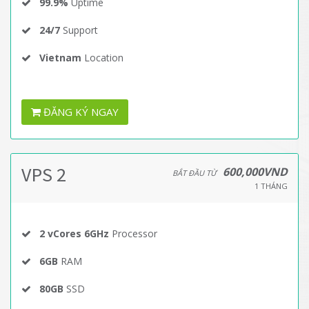
99.9%
Uptime
24/7
Support
Vietnam
Location
ĐĂNG KÝ NGAY
VPS 2
600,000VND
BẮT ĐẦU TỪ
1 THÁNG
2 vCores 6GHz
Processor
6GB
RAM
80GB
SSD