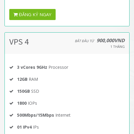
ĐĂNG KÝ NGAY
VPS 4
900,000VND
BẮT ĐẦU TỪ
1 THÁNG
3 vCores 9GHz
Processor
12GB
RAM
150GB
SSD
1800
IOPs
500Mbps/15Mbps
Internet
01 IPv4
IPs