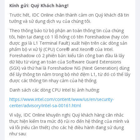
Kính gửi: Quý Khách hàng!
Trước hết, IDC Online chân thành cảm ơn Quý khách đã tin
tưởng và sử dụng dịch vụ của chúng tôi.
Theo thông báo từ bộ phận an toàn thông tin của chúng
tôi, hiện tại đang có 1 lỗ hổng có tên
Foreshadow (hay còn
được gọi là L1 Terminal Fault)
xuất hiện trên các dòng sản
phẩm bộ vi xử lý (CPU) Core® and Xeon® của Intel.
Foreshadow có 2 phiên bản: kiểu tấn công ban đầu là lấy
dữ liệu từ vùng an toàn của Software Guard Extensions
(SGX) và thứ hai là Foreshadow NG (Next Generation) dùng
để lấy thông tin nằm trong bộ nhớ đệm L1, từ đó có thể lấy
được các thông tin nhạy cảm của hệ thống.
Danh sách các dòng CPU Intel bị ảnh hưởng:
https://www.intel.com/content/www/us/en/security-
center/advisory/intel-sa-00161.html
Vì vậy, IDC Online khuyến nghị Quý khách hàng cân nhắc
thực hiện kiểm tra mức độ rủi ro đến hệ thống của mình và
vá lỗi (nếu cần thiết) cho các hệ điều hành đang sử dụng
như sau: