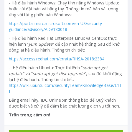
- Hệ điều hành Windows: Chạy tính năng Windows Update
hoặc cài đặt bản vá bằng tay. Thông tin mã bản vá tương
ứng với từng phiên bản Windows:
https://portal.msrc.microsoft.com/en-US/security-
guidance/advisory/ADV180018
- Hệ điều hành Red Hat Enterprise Linux và CentOS: thực
hiện lệnh “
yum update
” để cập nhật hệ thống. Sau đó khởi
động lại hệ điều hành. Thông tin chi tiết:
https://access.redhat.com/errata/RHSA-2018:2384
- Hệ điều hành Ubuntu: Thực thi lệnh “
sudo apt-get
update
” và “
sudo apt-get dist-upgrade
”, sau đó khởi động
lại hệ điều hành. Thông tin chi tiết:
https://wiki.ubuntu.com/SecurityTeam/KnowledgeBase/L1T
F
Bằng email này, IDC Online xin thông báo để Quý khách
được biết và xử lý để đảm bảo chất lượng dịch vụ tốt hơn.
Trân trọng cảm ơn!