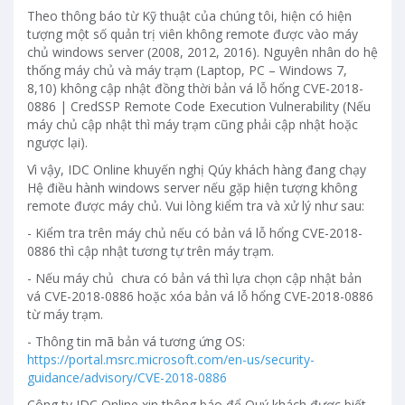
Theo thông báo từ Kỹ thuật của chúng tôi, hiện có hiện
tượng một số quản trị viên không remote được vào máy
chủ windows server (2008, 2012, 2016). Nguyên nhân do hệ
thống máy chủ và máy trạm (Laptop, PC – Windows 7,
8,10) không cập nhật đồng thời bản vá lỗ hổng CVE-2018-
0886 | CredSSP Remote Code Execution Vulnerability (Nếu
máy chủ cập nhật thì máy trạm cũng phải cập nhật hoặc
ngược lại).
Vì vậy, IDC Online khuyến nghị Qúy khách hàng đang chạy
Hệ điều hành windows server nếu gặp hiện tượng không
remote được máy chủ. Vui lòng kiểm tra và xử lý như sau:
- Kiểm tra trên máy chủ nếu có bản vá lỗ hổng CVE-2018-
0886 thì cập nhật tương tự trên máy trạm.
- Nếu máy chủ chưa có bản vá thì lựa chọn cập nhật bản
vá CVE-2018-0886 hoặc xóa bản vá lỗ hổng CVE-2018-0886
từ máy trạm.
- Thông tin mã bản vá tương ứng OS:
https://portal.msrc.microsoft.com/en-us/security-
guidance/advisory/CVE-2018-0886
Công ty IDC Online xin thông báo để Quý khách được biết