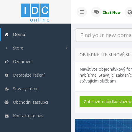
Chat Now
Domů
Store
OBJEDNEJTE SI NOVÉ SL
Oznámení
Navštivte objednávkový for
Databáze řešení
nabízíme. Stávající zákazní
stávajícím službám.
Stav systému
Obchodní zástupci
Kontaktujte nás