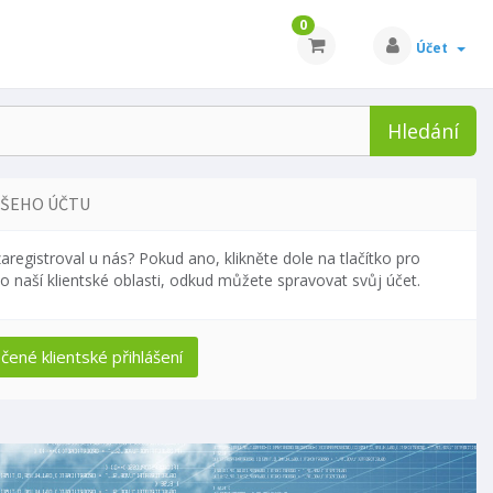
0
Účet
Hledání
AŠEHO ÚČTU
zaregistroval u nás? Pokud ano, klikněte dole na tlačítko pro
do naší klientské oblasti, odkud můžete spravovat svůj účet.