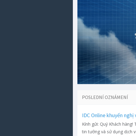
POSLEDNÍ OZNÁMENÍ
IDC Online khuyến nghị
Kính gửi: Quý Khách hàng! 
tin tưởng và sử dụng dịch v