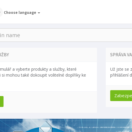
Choose language
UŽBY
SPRÁVA V
mulář a vyberte produkty a služby, které
Už jste se 
ci si mohou také dokoupit volitelné doplňky ke
přihlášení 