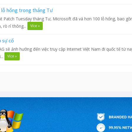
0 lỗ hổng trong tháng Tư
 Patch Tuesday tháng Tư, Microsoft đã vá hơn 100 lỗ hổng, bao gồm 
Více »
, rò rỉ thông...
 sự cố
G sẽ ảnh hưởng đến việc truy cập Internet Việt Nam đi quốc tế từ na
Více »
...