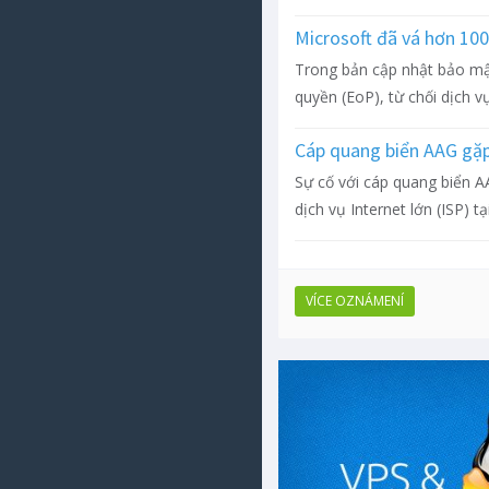
Microsoft đã vá hơn 10
Trong bản cập nhật bảo mật
quyền (EoP), từ chối dịch vụ
Cáp quang biển AAG gặp
Sự cố với cáp quang biển AA
dịch vụ Internet lớn (ISP) tại
VÍCE OZNÁMENÍ