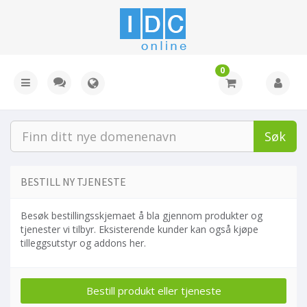
0
Søk
BESTILL NY TJENESTE
Besøk bestillingsskjemaet å bla gjennom produkter og
tjenester vi tilbyr. Eksisterende kunder kan også kjøpe
tilleggsutstyr og addons her.