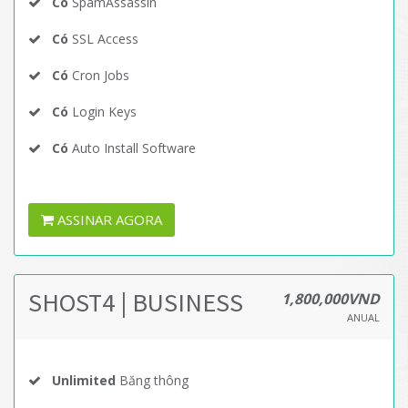
Có
SpamAssassin
Có
SSL Access
Có
Cron Jobs
Có
Login Keys
Có
Auto Install Software
ASSINAR AGORA
SHOST4 | BUSINESS
1,800,000VND
ANUAL
Unlimited
Băng thông