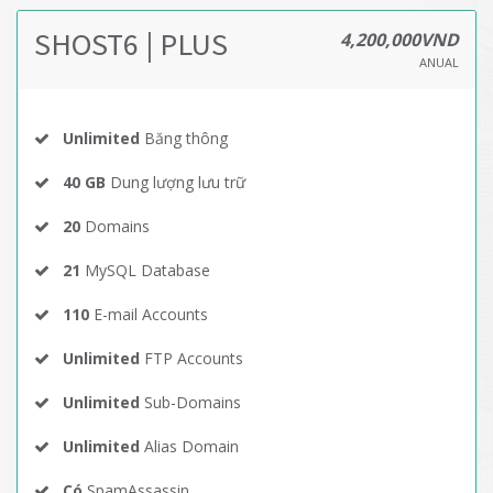
SHOST6 | PLUS
4,200,000VND
ANUAL
Unlimited
Băng thông
40 GB
Dung lượng lưu trữ
20
Domains
21
MySQL Database
110
E-mail Accounts
Unlimited
FTP Accounts
Unlimited
Sub-Domains
Unlimited
Alias Domain
Có
SpamAssassin