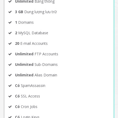
Unlimited
Băng thông
3 GB
Dung lượng lưu trữ
1
Domains
2
MySQL Database
20
E-mail Accounts
Unlimited
FTP Accounts
Unlimited
Sub-Domains
Unlimited
Alias Domain
Có
SpamAssassin
Có
SSL Access
Có
Cron Jobs
Có
Login Keys