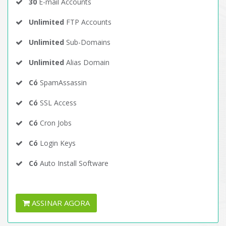
30
E-mail Accounts
Unlimited
FTP Accounts
Unlimited
Sub-Domains
Unlimited
Alias Domain
Có
SpamAssassin
Có
SSL Access
Có
Cron Jobs
Có
Login Keys
Có
Auto Install Software
ASSINAR AGORA