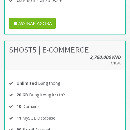
Có
Auto Install Software
ASSINAR AGORA
SHOST5 | E-COMMERCE
2,760,000VND
ANUAL
Unlimited
Băng thông
20 GB
Dung lượng lưu trữ
10
Domains
11
MySQL Database
90
E-mail Accounts