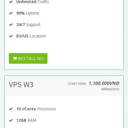
Unlimited
Traffic
99%
Uptime
24/7
Support
EU/US
Location
BESTÄLL NU
VPS W3
1,100,000VND
START FRÅN
MÅNADSVIS
10 vCores
Processor
12GB
RAM