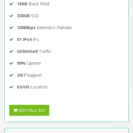
18GB
Burst RAM
300GB
SSD
100Mbps
Internet/s-Flatrate
01 IPv4
IPs
Unlimited
Traffic
99%
Uptime
24/7
Support
EU/US
Location
BESTÄLL NU