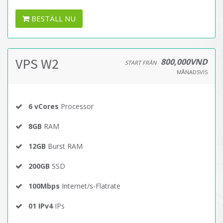
BESTÄLL NU
VPS W2
800,000VND
START FRÅN
MÅNADSVIS
6 vCores
Processor
8GB
RAM
12GB
Burst RAM
200GB
SSD
100Mbps
Internet/s-Flatrate
01 IPv4
IPs