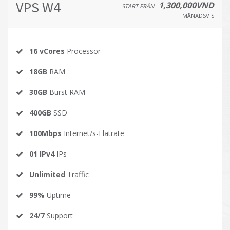
VPS W4
1,300,000VND
START FRÅN
MÅNADSVIS
16 vCores
Processor
18GB
RAM
30GB
Burst RAM
400GB
SSD
100Mbps
Internet/s-Flatrate
01 IPv4
IPs
Unlimited
Traffic
99%
Uptime
24/7
Support