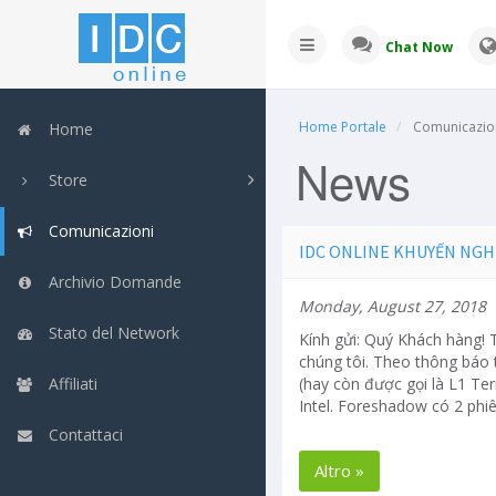
Chat Now
Home Portale
Comunicazio
Home
News
Store
Comunicazioni
IDC ONLINE KHUYẾN NGH
Archivio Domande
Monday, August 27, 2018
Stato del Network
Kính gửi: Quý Khách hàng! 
chúng tôi. Theo thông báo 
Affiliati
(hay còn được gọi là L1 Te
Intel. Foreshadow có 2 phiên
Contattaci
Altro »