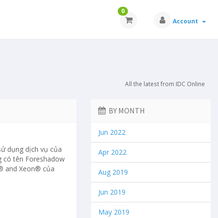
0
Account
All the latest from IDC Online
BY MONTH
Jun 2022
sử dụng dịch vụ của
Apr 2022
ng có tên Foreshadow
re® and Xeon® của
Aug 2019
Jun 2019
May 2019