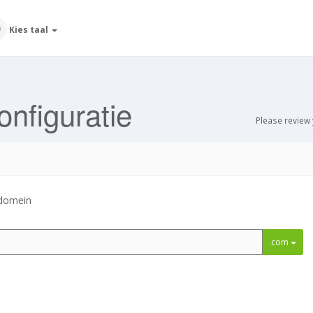
Kies taal
nfiguratie
Please review
 domein
.com