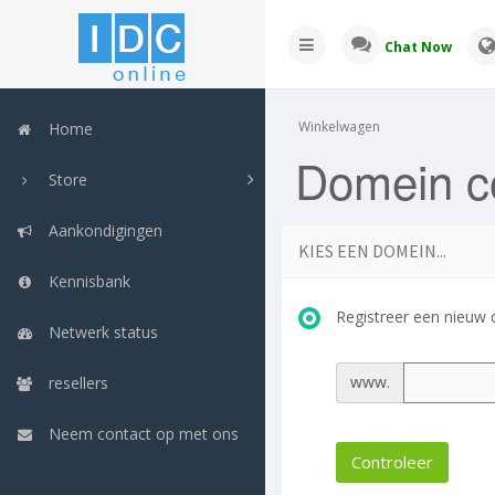
Chat Now
Winkelwagen
Home
Domein co
Store
Aankondigingen
KIES EEN DOMEIN...
Kennisbank
Registreer een nieuw
Netwerk status
www.
resellers
Neem contact op met ons
Controleer