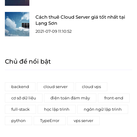
Cách thuê Cloud Server giá tốt nhất tại
Lạng Sơn
2021-07-09 11:10:52
Chủ đề nổi bật
backend
cloud server
cloud vps
cơ sở dữ liệu
điện toán đám mây
front-end
full-stack
học lập trình
ngôn ngữ lập trình
python
TypeError
vps server