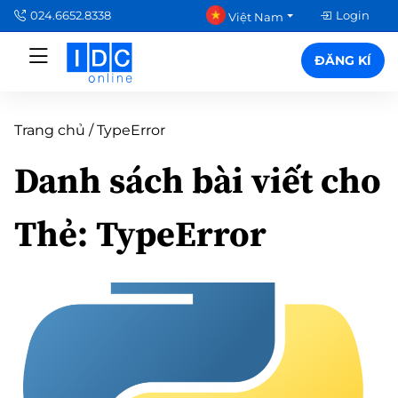
024.6652.8338
Login
Việt Nam
ĐĂNG KÍ
Trang chủ
/
TypeError
Danh sách bài viết cho
Thẻ:
TypeError